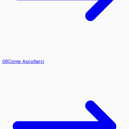
0
6
Come Ascoltarci