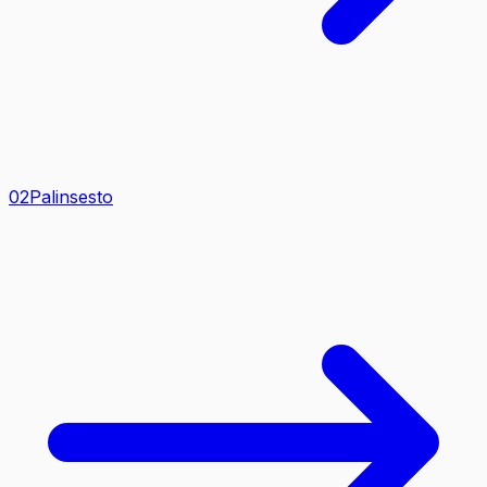
0
2
Palinsesto