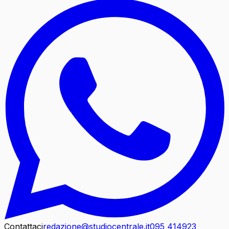
Contattaci
redazione@studiocentrale.it
095 414923