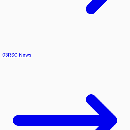
0
3
RSC News