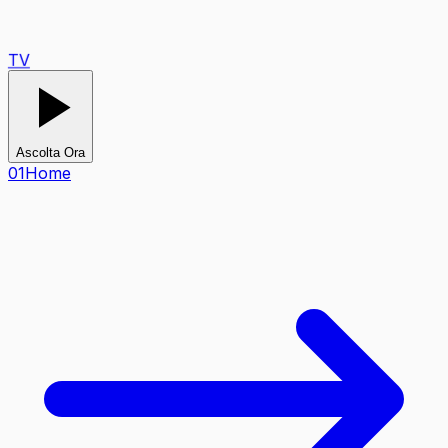
TV
Ascolta Ora
0
1
Home