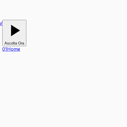
TV
Ascolta Ora
0
1
Home