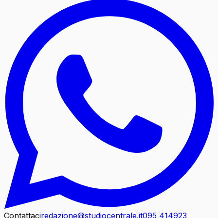
Contattaci
redazione@studiocentrale.it
095 414923