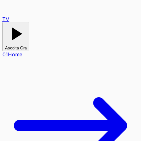
TV
Ascolta Ora
0
1
Home