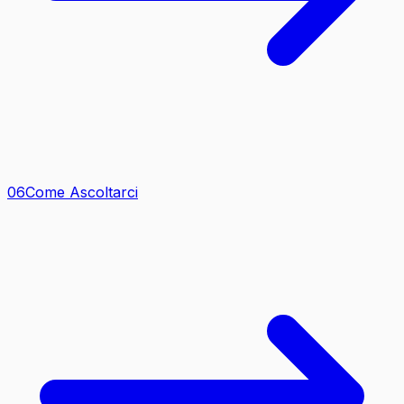
0
6
Come Ascoltarci