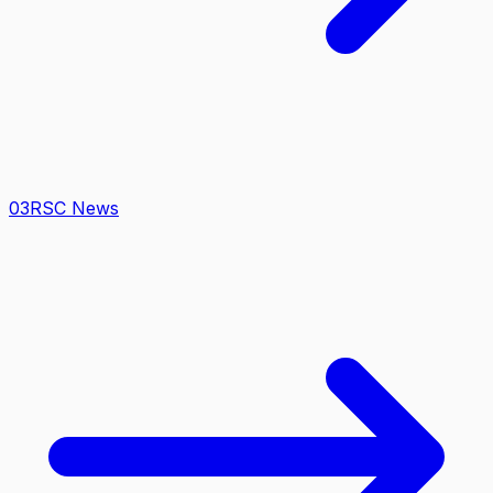
0
3
RSC News