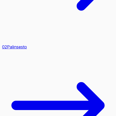
0
2
Palinsesto