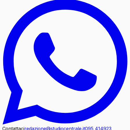
Contattaci
redazione@studiocentrale.it
095 414923