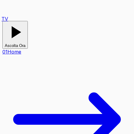
TV
Ascolta Ora
0
1
Home