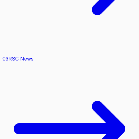
0
3
RSC News