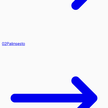
0
2
Palinsesto