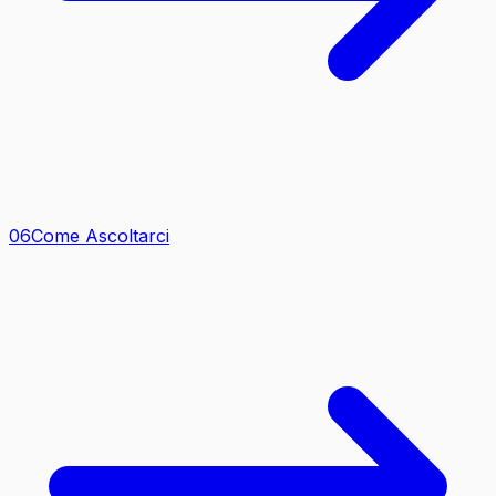
0
6
Come Ascoltarci