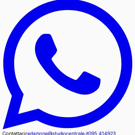
Contattaci
redazione@studiocentrale.it
095 414923