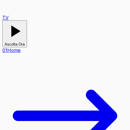
TV
Ascolta Ora
0
1
Home