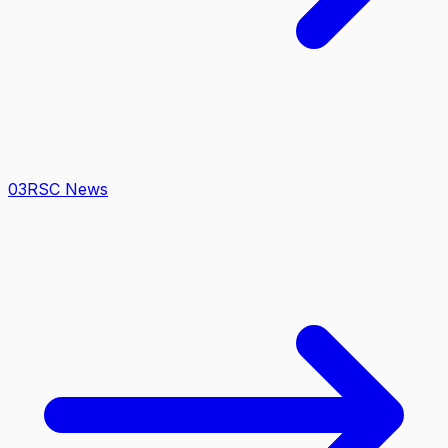
0
3
RSC News