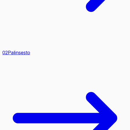
0
2
Palinsesto