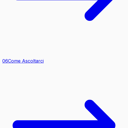
0
6
Come Ascoltarci