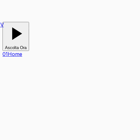
V
Ascolta Ora
0
1
Home