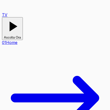
TV
Ascolta Ora
0
1
Home