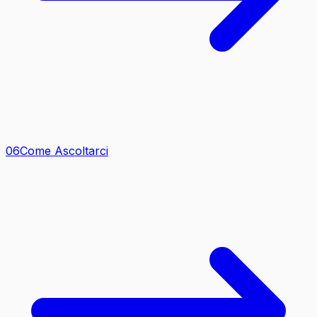
0
6
Come Ascoltarci