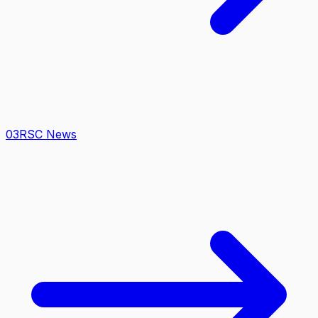
0
3
RSC News