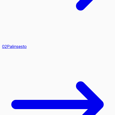
0
2
Palinsesto