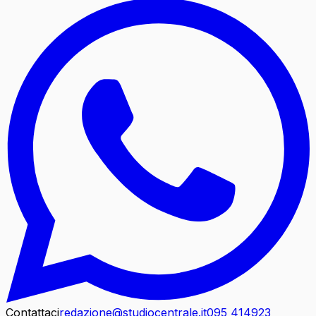
Contattaci
redazione@studiocentrale.it
095 414923