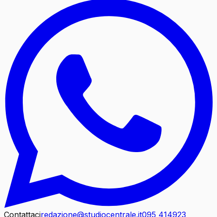
Contattaci
redazione@studiocentrale.it
095 414923