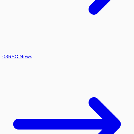
0
3
RSC News