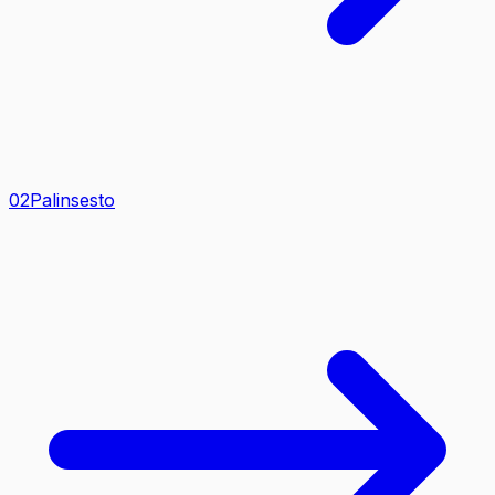
0
2
Palinsesto