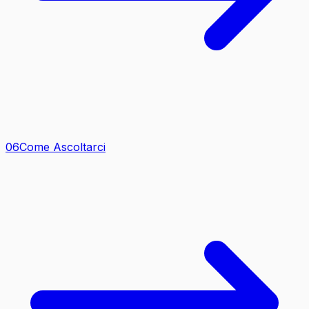
0
6
Come Ascoltarci