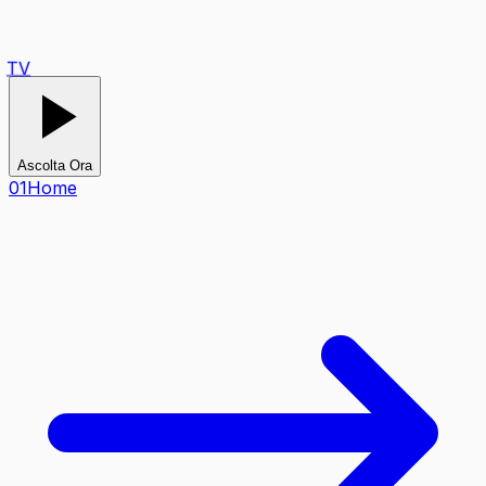
TV
Ascolta Ora
0
1
Home