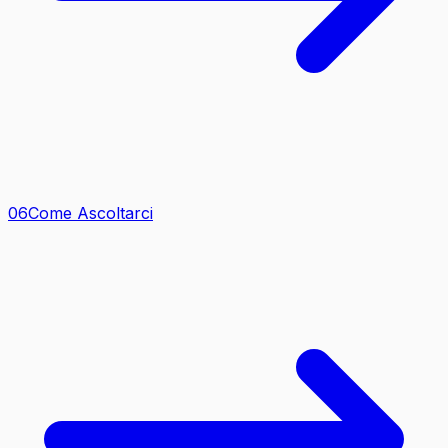
0
6
Come Ascoltarci