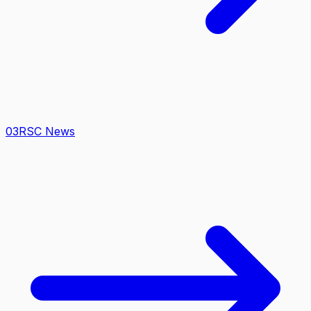
0
3
RSC News