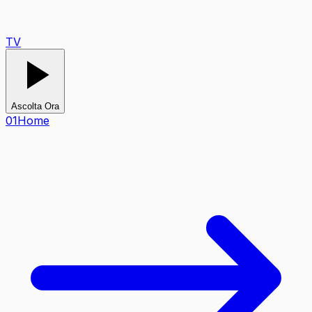
TV
Ascolta Ora
0
1
Home