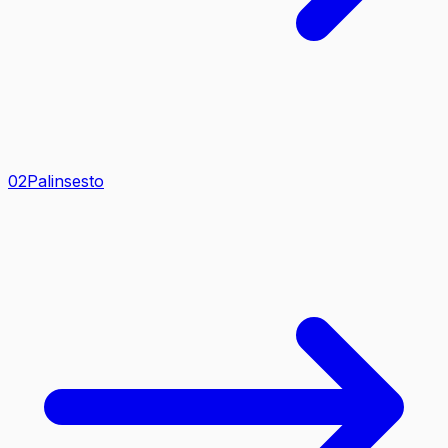
0
2
Palinsesto