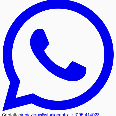
Contattaci
redazione@studiocentrale.it
095 414923