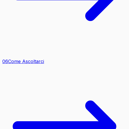
0
6
Come Ascoltarci