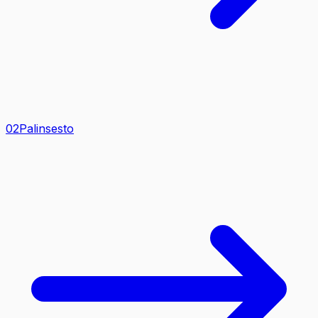
0
2
Palinsesto