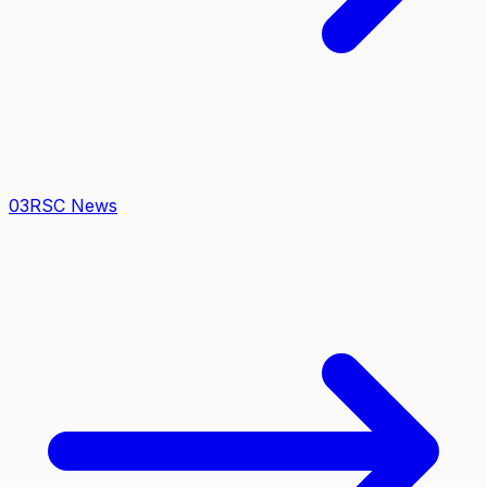
0
3
RSC News