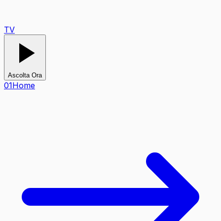
TV
Ascolta Ora
0
1
Home