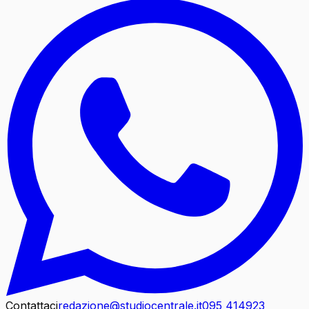
Contattaci
redazione@studiocentrale.it
095 414923