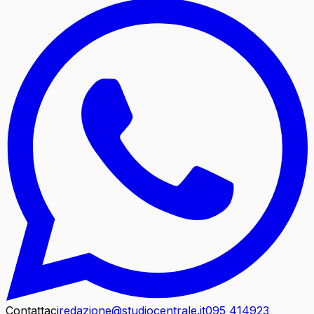
Contattaci
redazione@studiocentrale.it
095 414923