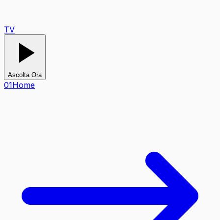
TV
Ascolta Ora
0
1
Home