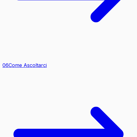
0
6
Come Ascoltarci