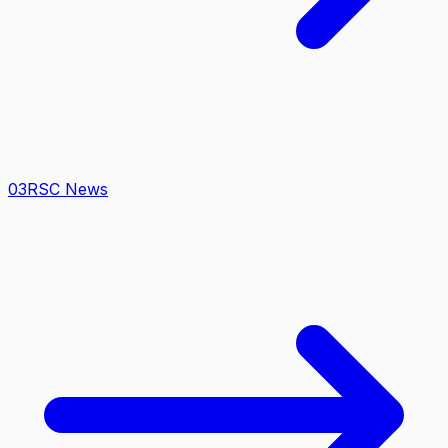
0
3
RSC News