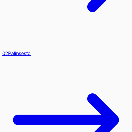
0
2
Palinsesto