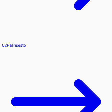
0
2
Palinsesto