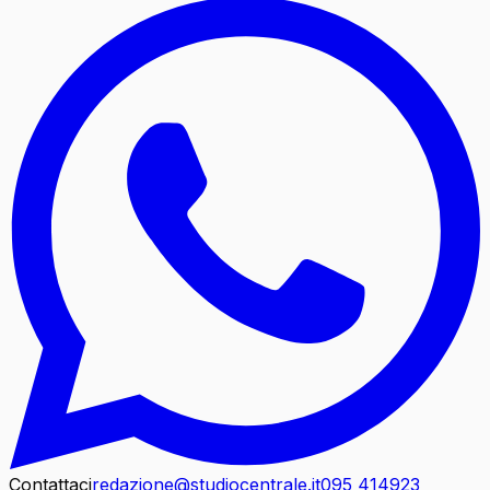
Contattaci
redazione@studiocentrale.it
095 414923