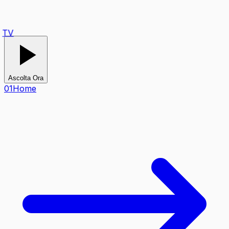
TV
Ascolta Ora
0
1
Home