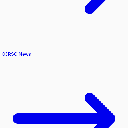
0
3
RSC News