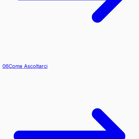
0
6
Come Ascoltarci