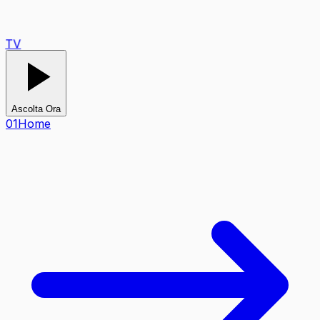
TV
Ascolta Ora
0
1
Home