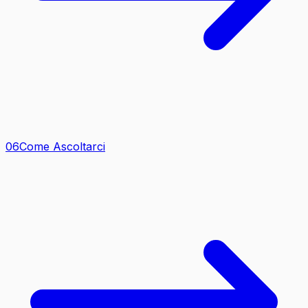
0
6
Come Ascoltarci