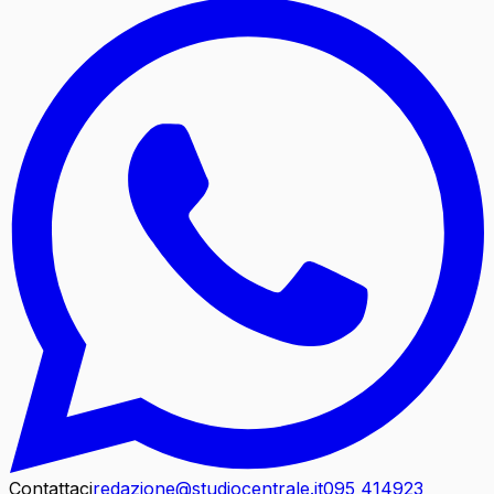
Contattaci
redazione@studiocentrale.it
095 414923