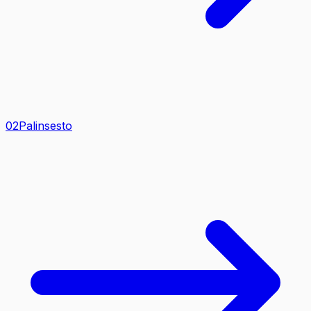
0
2
Palinsesto