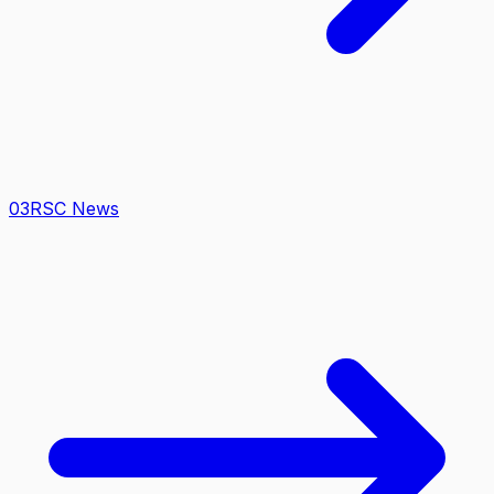
0
3
RSC News