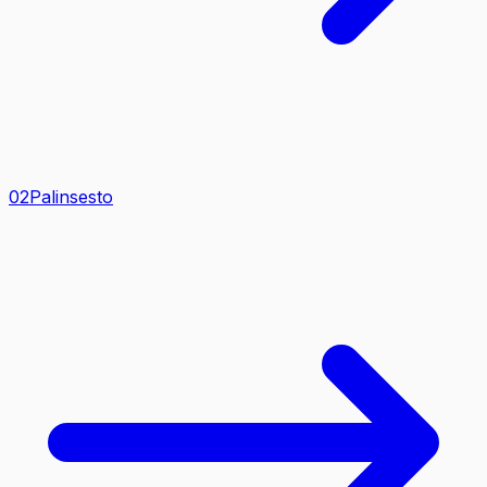
0
2
Palinsesto