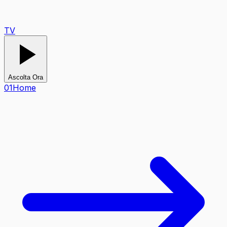
TV
Ascolta Ora
0
1
Home