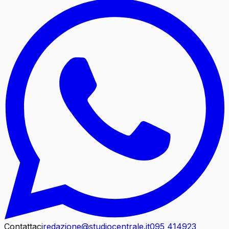
Contattaci
redazione@studiocentrale.it
095 414923