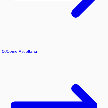
0
6
Come Ascoltarci