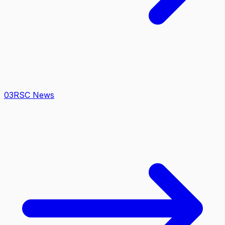
0
3
RSC News