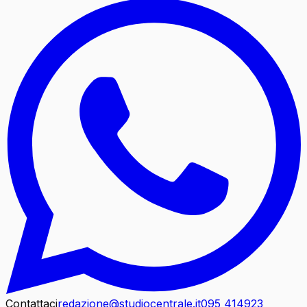
Contattaci
redazione@studiocentrale.it
095 414923