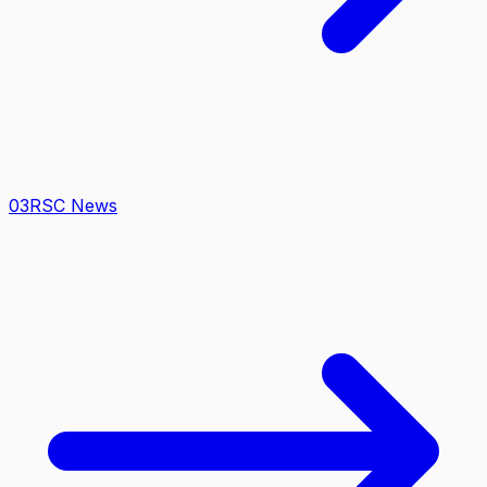
0
3
RSC News