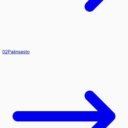
0
2
Palinsesto