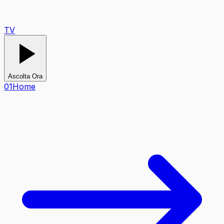
TV
Ascolta Ora
0
1
Home