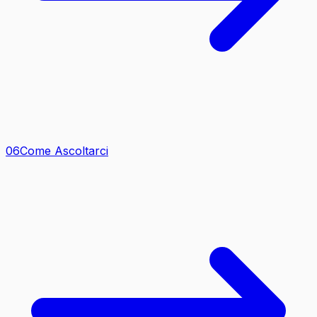
0
6
Come Ascoltarci