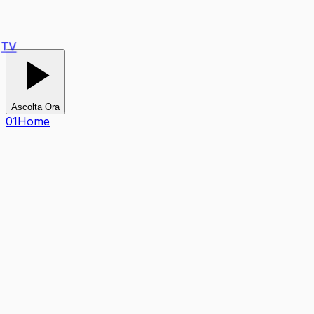
Ascolta Ora
0
1
Home