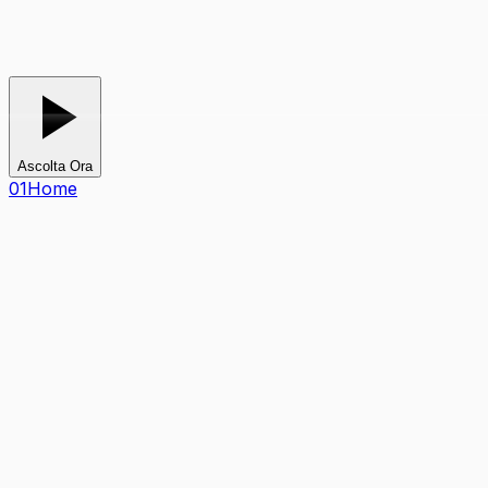
TV
Ascolta Ora
0
1
Home