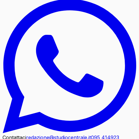
Contattaci
redazione@studiocentrale.it
095 414923