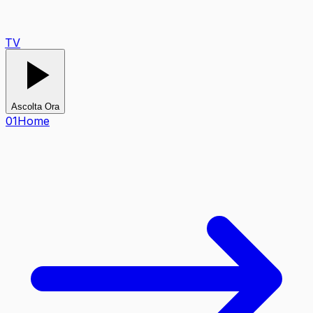
TV
Ascolta Ora
0
1
Home