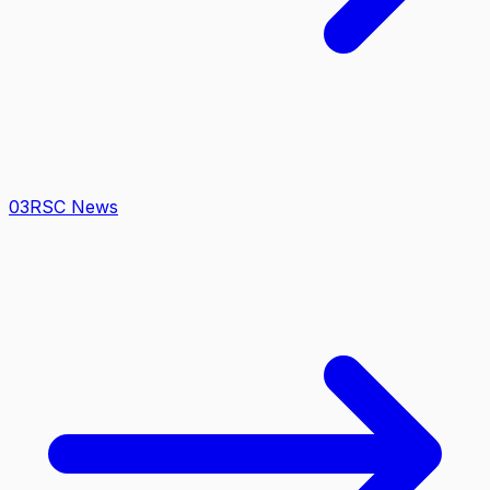
0
3
RSC News