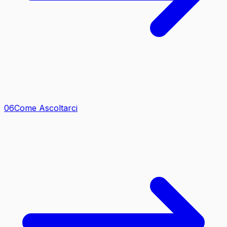
0
6
Come Ascoltarci