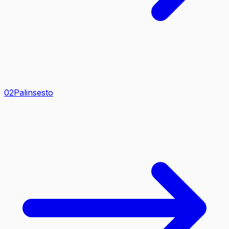
0
2
Palinsesto