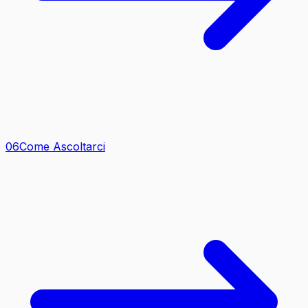
0
6
Come Ascoltarci