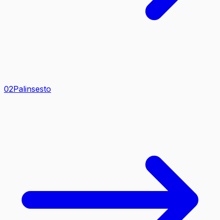
0
2
Palinsesto