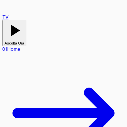
TV
Ascolta Ora
0
1
Home