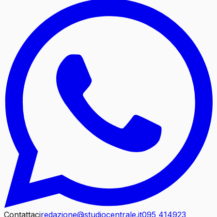
Contattaci
redazione@studiocentrale.it
095 414923