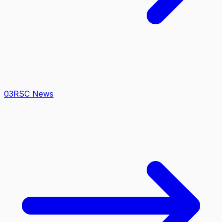
0
3
RSC News