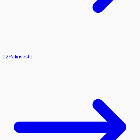
0
2
Palinsesto