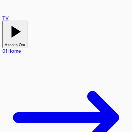
TV
Ascolta Ora
0
1
Home