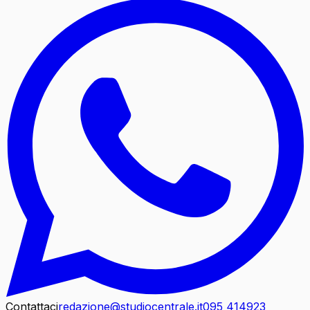
Contattaci
redazione@studiocentrale.it
095 414923