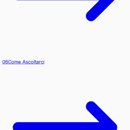
0
6
Come Ascoltarci