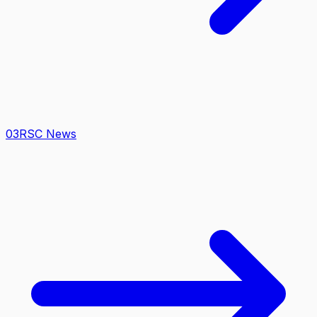
0
3
RSC News