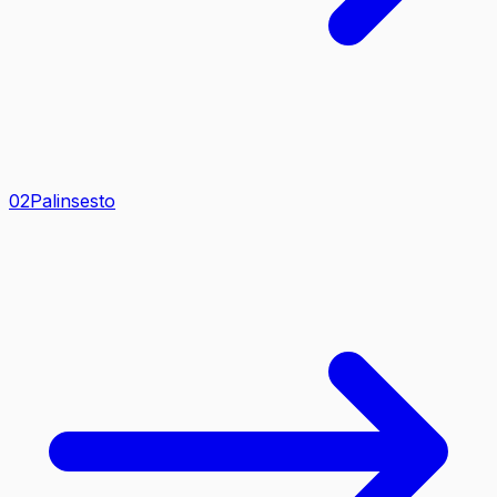
0
2
Palinsesto