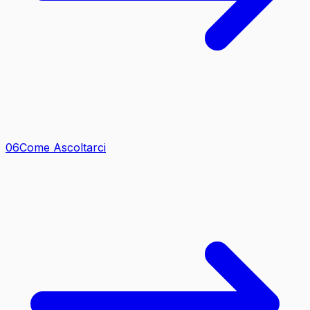
0
6
Come Ascoltarci