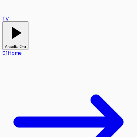
TV
Ascolta Ora
0
1
Home