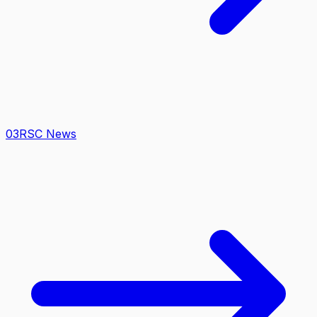
0
3
RSC News