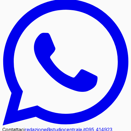
Contattaci
redazione@studiocentrale.it
095 414923