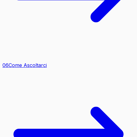
0
6
Come Ascoltarci