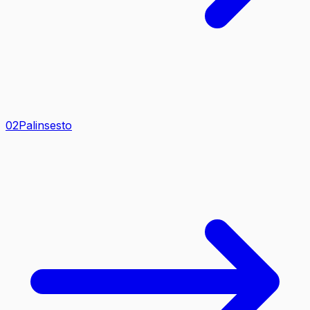
0
2
Palinsesto