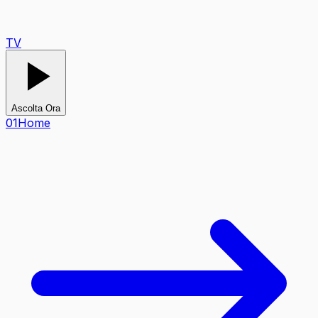
TV
Ascolta Ora
0
1
Home