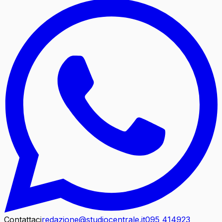
Contattaci
redazione@studiocentrale.it
095 414923