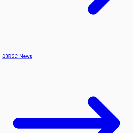
0
3
RSC News