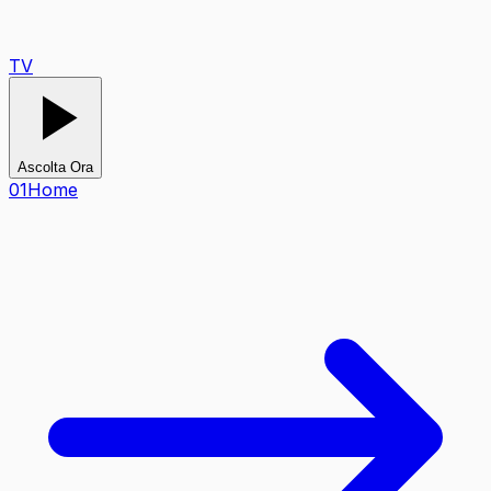
TV
Ascolta Ora
0
1
Home