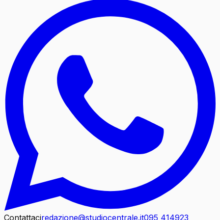
Contattaci
redazione@studiocentrale.it
095 414923