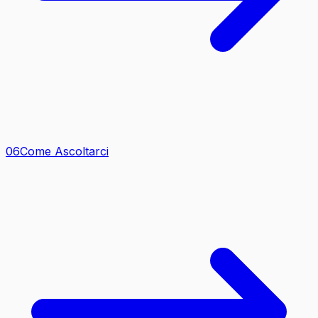
0
6
Come Ascoltarci