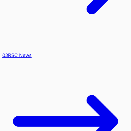
0
3
RSC News