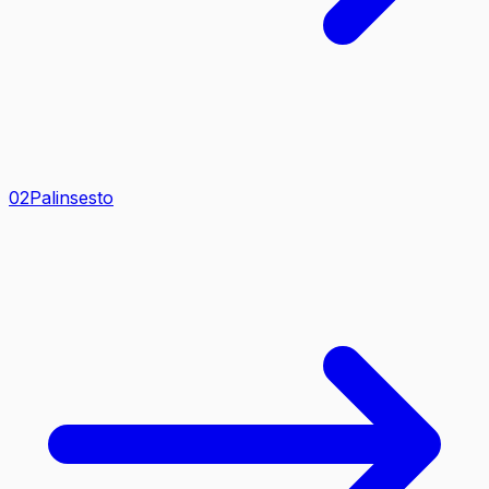
0
2
Palinsesto