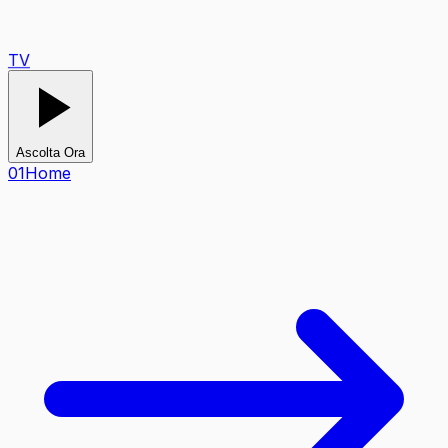
TV
Ascolta Ora
0
1
Home