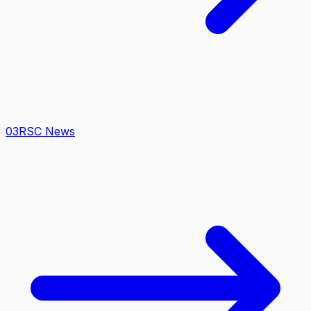
0
3
RSC News