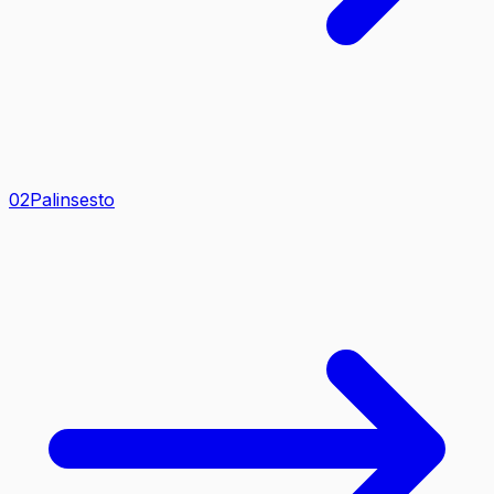
0
2
Palinsesto