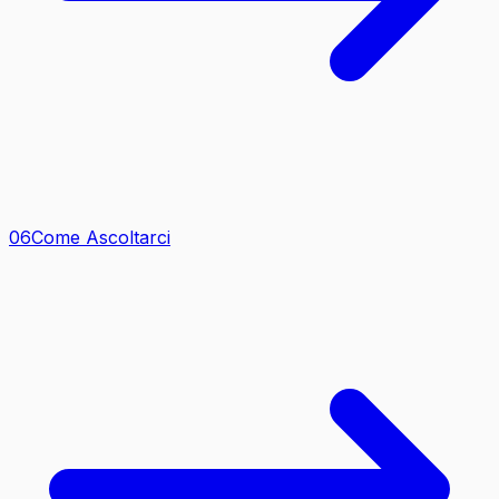
0
6
Come Ascoltarci