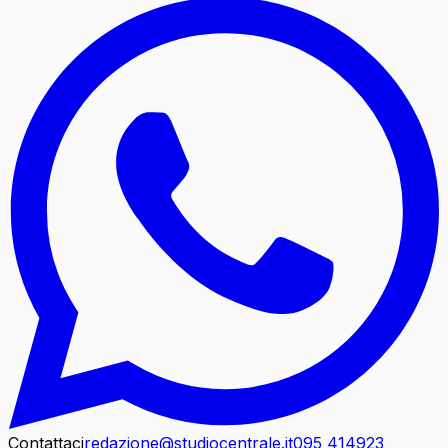
Contattaci
redazione@studiocentrale.it
095 414923