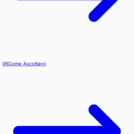
0
6
Come Ascoltarci