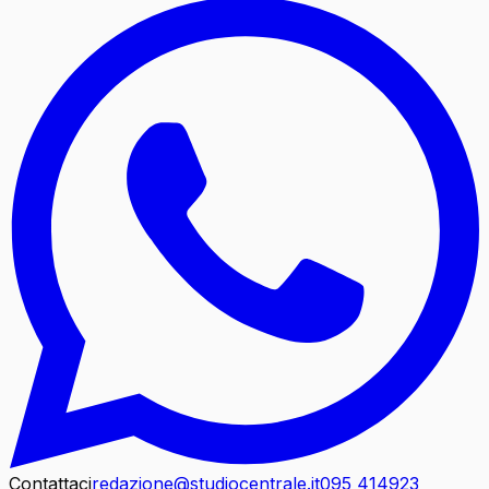
Contattaci
redazione@studiocentrale.it
095 414923