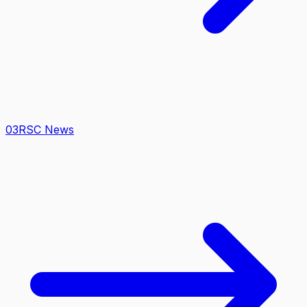
0
3
RSC News