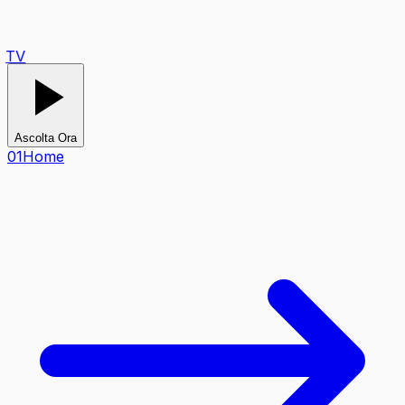
TV
Ascolta Ora
0
1
Home