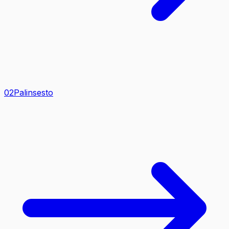
0
2
Palinsesto