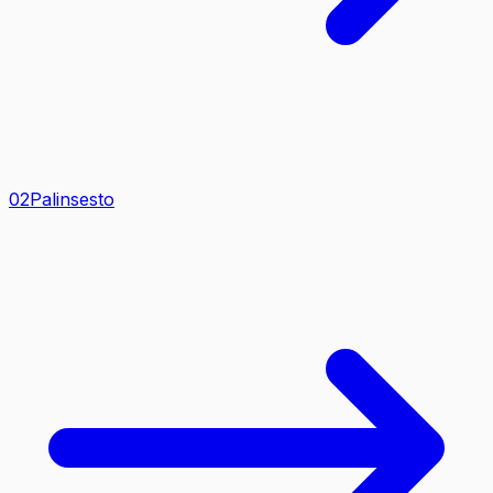
0
2
Palinsesto