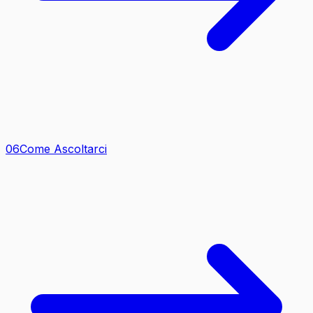
0
6
Come Ascoltarci