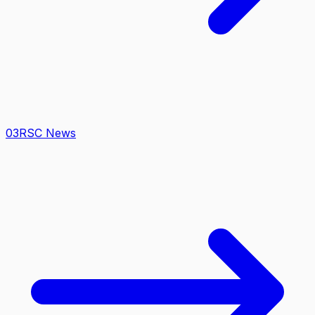
0
3
RSC News