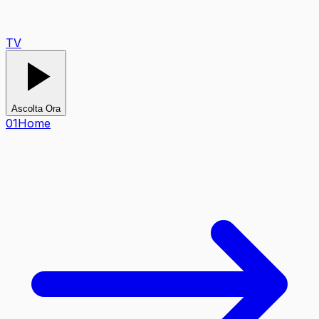
TV
Ascolta Ora
0
1
Home