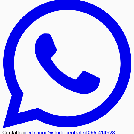
Contattaci
redazione@studiocentrale.it
095 414923