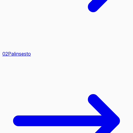
0
2
Palinsesto