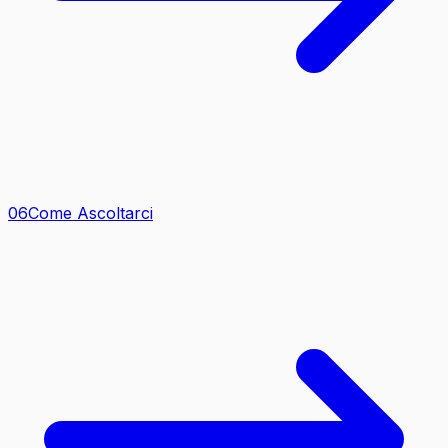
0
6
Come Ascoltarci