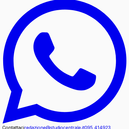
Contattaci
redazione@studiocentrale.it
095 414923