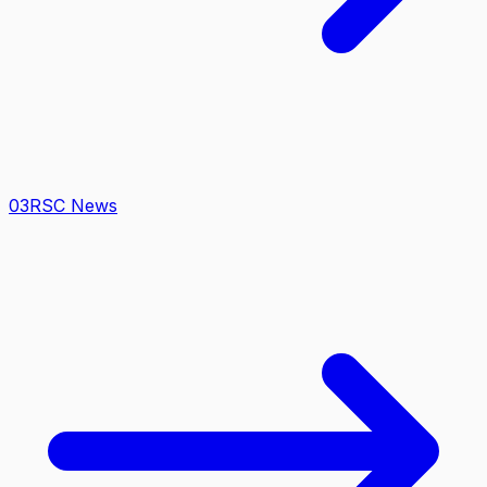
0
3
RSC News