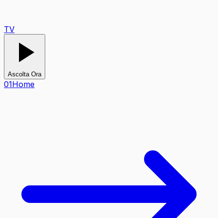
TV
Ascolta Ora
0
1
Home