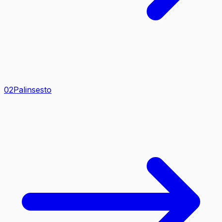
0
2
Palinsesto