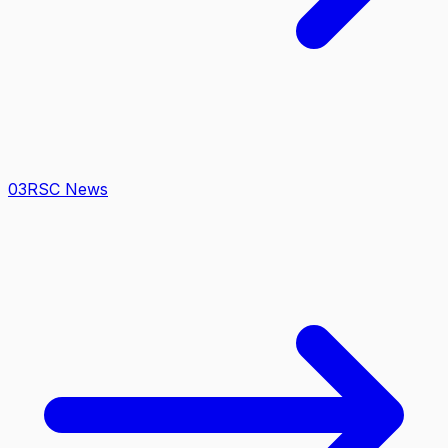
0
3
RSC News