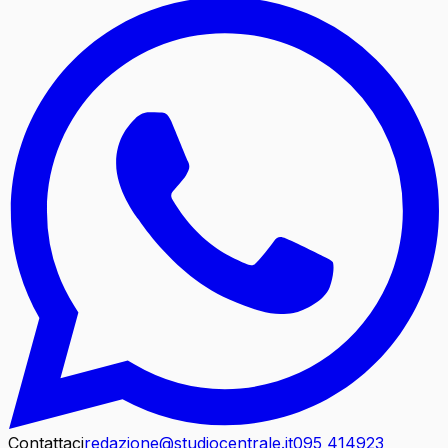
Contattaci
redazione@studiocentrale.it
095 414923