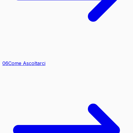
0
6
Come Ascoltarci