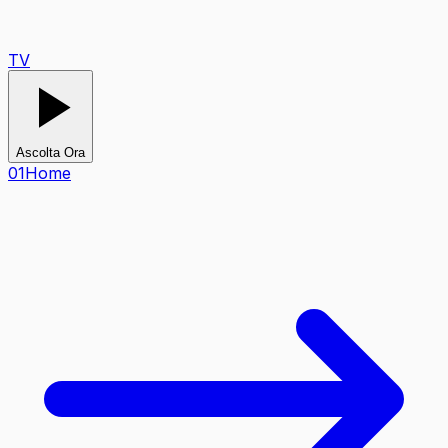
TV
Ascolta Ora
0
1
Home