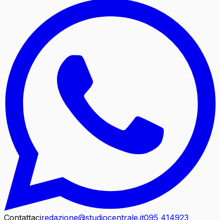
Contattaci
redazione@studiocentrale.it
095 414923