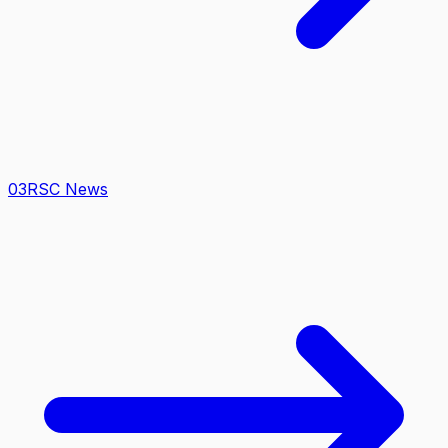
0
3
RSC News