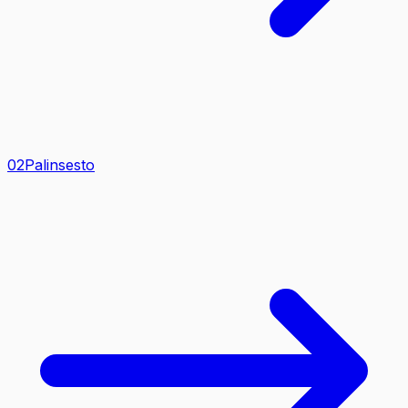
0
2
Palinsesto