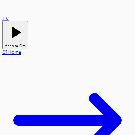
TV
Ascolta Ora
0
1
Home