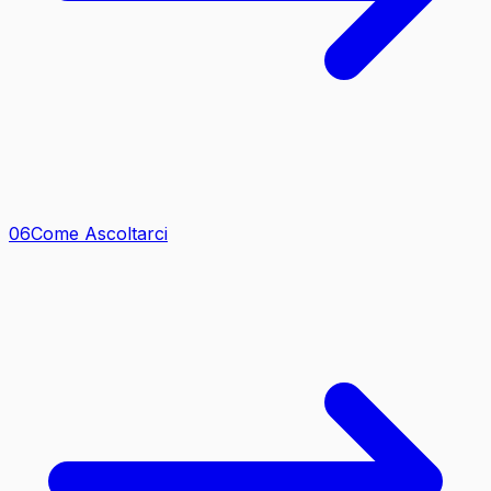
0
6
Come Ascoltarci