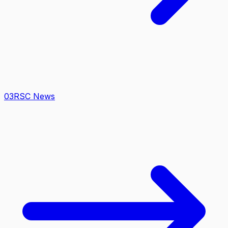
0
3
RSC News