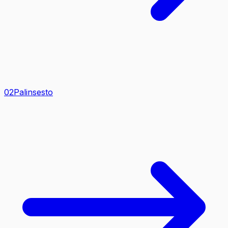
0
2
Palinsesto