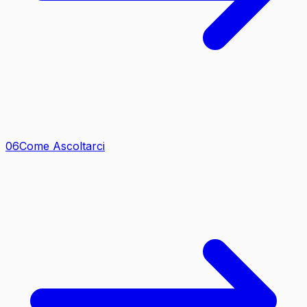
0
6
Come Ascoltarci