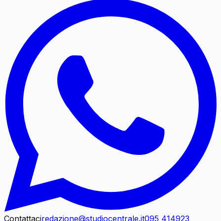
Contattaci
redazione@studiocentrale.it
095 414923