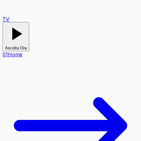
TV
Ascolta Ora
0
1
Home