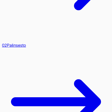
0
2
Palinsesto