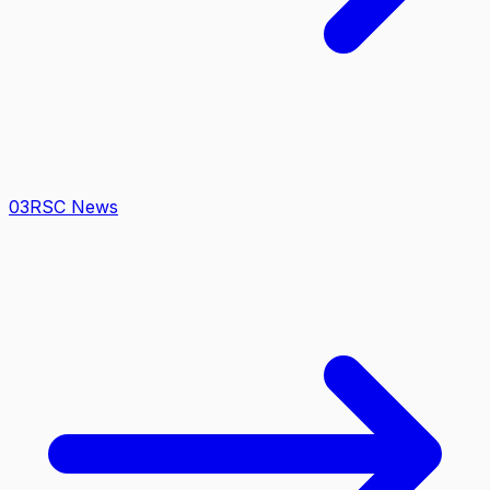
0
3
RSC News