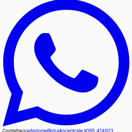
Contattaci
redazione@studiocentrale.it
095 414923