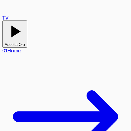
TV
Ascolta Ora
0
1
Home