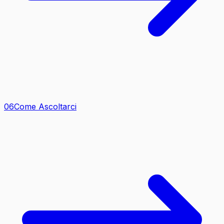
0
6
Come Ascoltarci