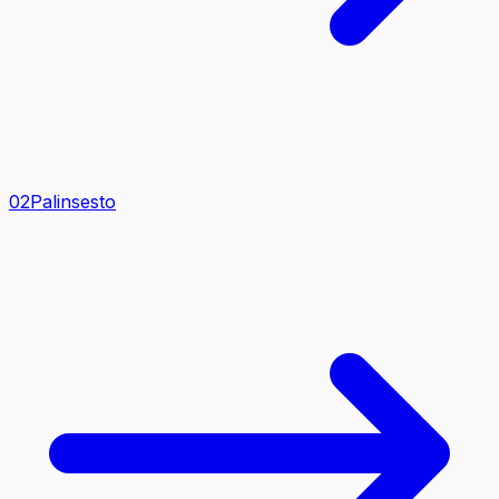
0
2
Palinsesto