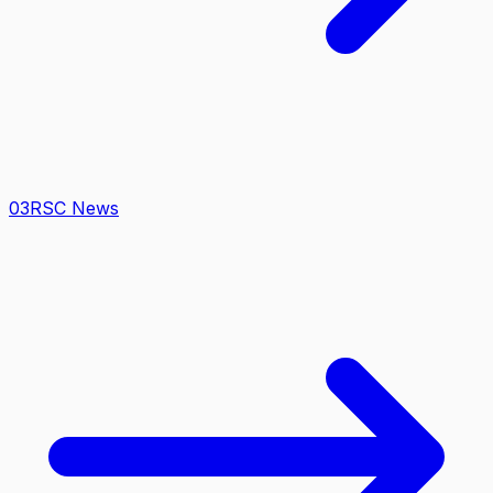
0
3
RSC News