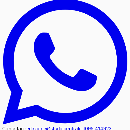
Contattaci
redazione@studiocentrale.it
095 414923