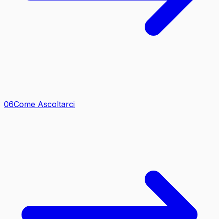
0
6
Come Ascoltarci