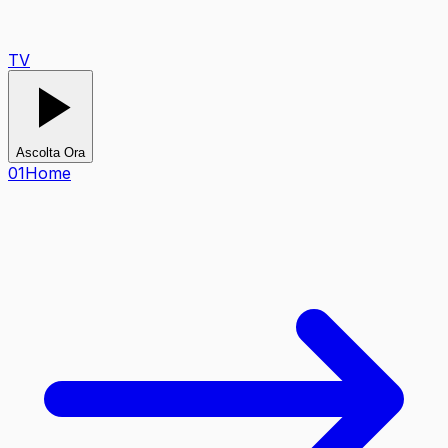
TV
Ascolta Ora
0
1
Home