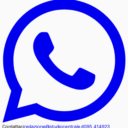
Contattaci
redazione@studiocentrale.it
095 414923