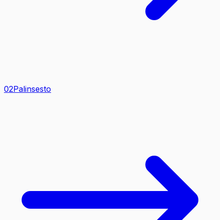
0
2
Palinsesto