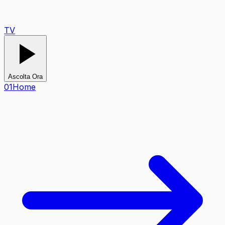
TV
Ascolta Ora
0
1
Home