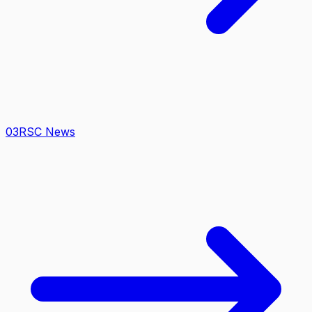
0
3
RSC News