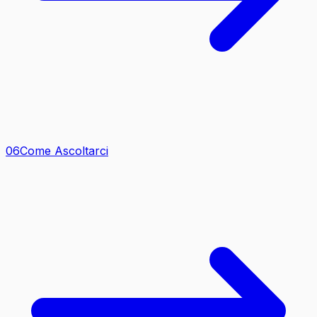
0
6
Come Ascoltarci