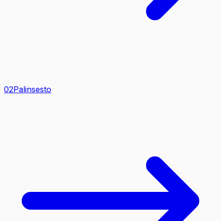
0
2
Palinsesto