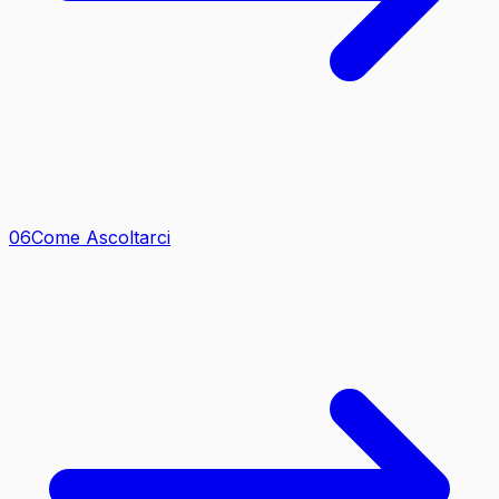
0
6
Come Ascoltarci