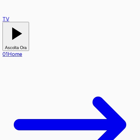
TV
Ascolta Ora
0
1
Home