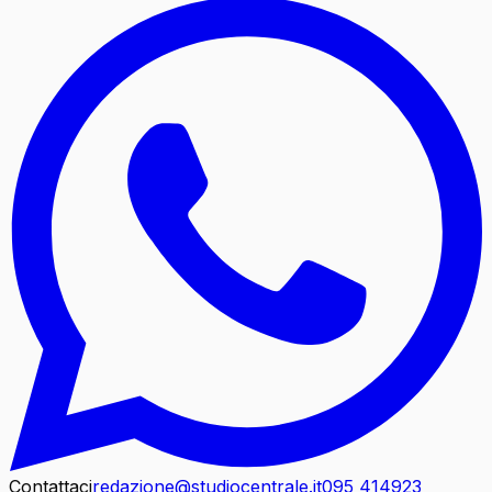
Contattaci
redazione@studiocentrale.it
095 414923