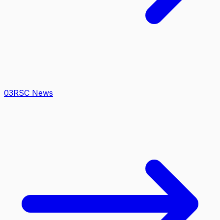
0
3
RSC News