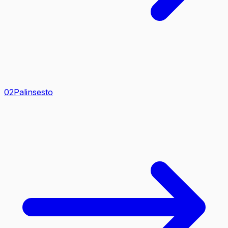
0
2
Palinsesto