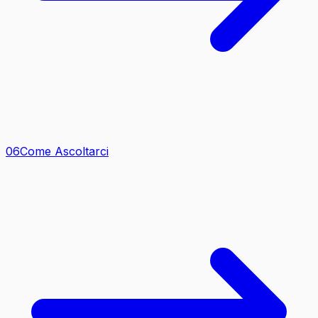
0
6
Come Ascoltarci