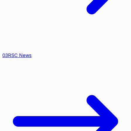
0
3
RSC News