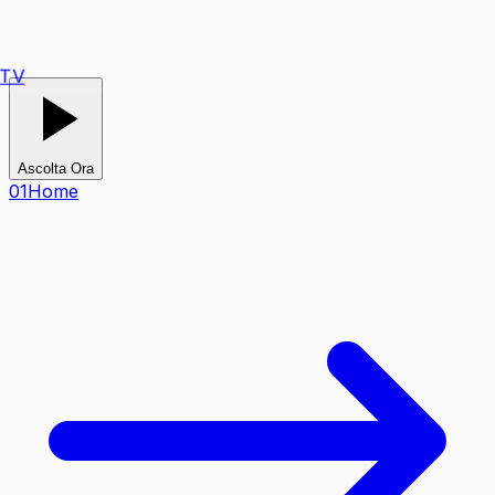
TV
Ascolta Ora
0
1
Home