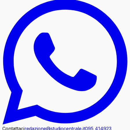
Contattaci
redazione@studiocentrale.it
095 414923