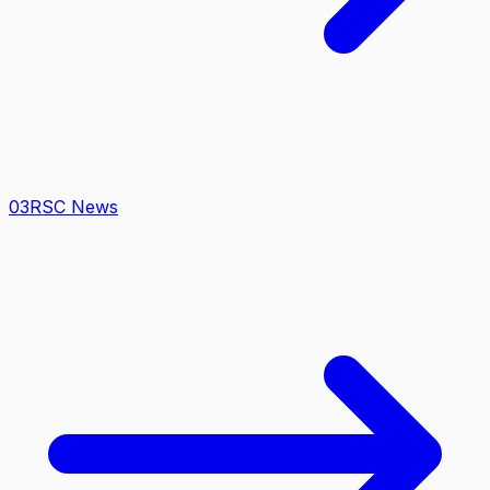
0
3
RSC News