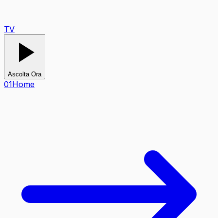
TV
Ascolta Ora
0
1
Home