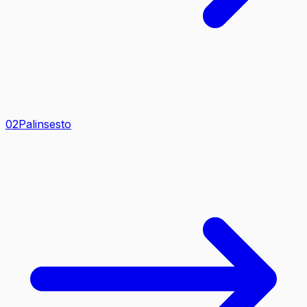
0
2
Palinsesto