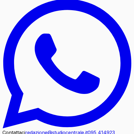
Contattaci
redazione@studiocentrale.it
095 414923