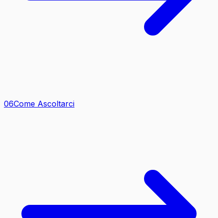
0
6
Come Ascoltarci