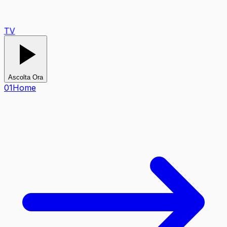
TV
Ascolta Ora
0
1
Home