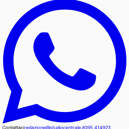
Contattaci
redazione@studiocentrale.it
095 414923