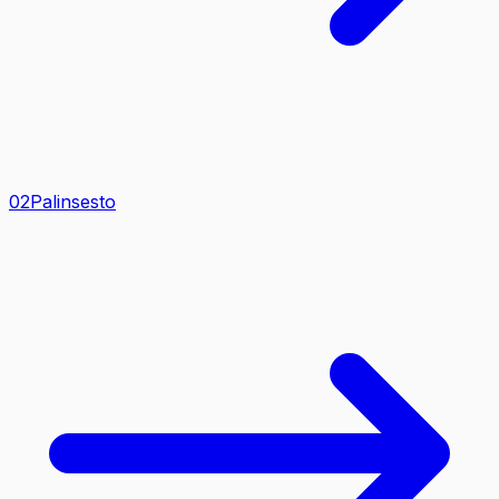
0
2
Palinsesto