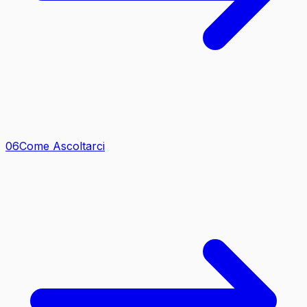
0
6
Come Ascoltarci