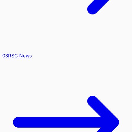
0
3
RSC News