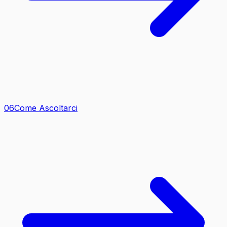
0
6
Come Ascoltarci