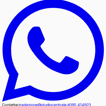
Contattaci
redazione@studiocentrale.it
095 414923