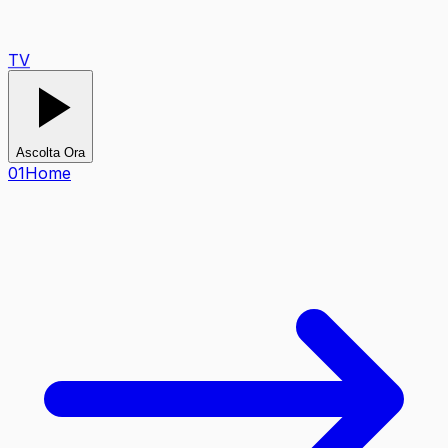
TV
Ascolta Ora
0
1
Home