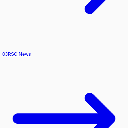
0
3
RSC News