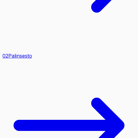
0
2
Palinsesto