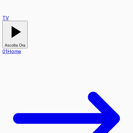
TV
Ascolta Ora
0
1
Home