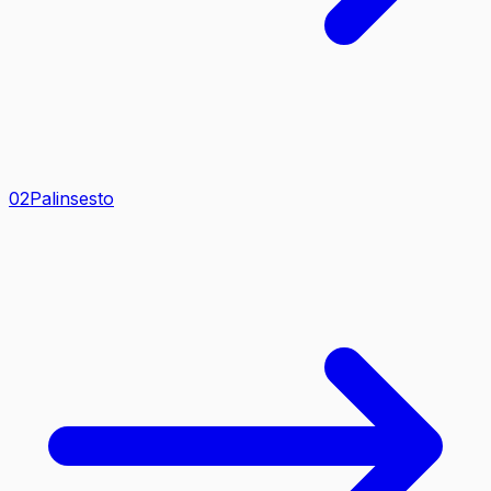
0
2
Palinsesto