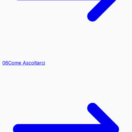
0
6
Come Ascoltarci