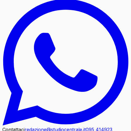
Contattaci
redazione@studiocentrale.it
095 414923