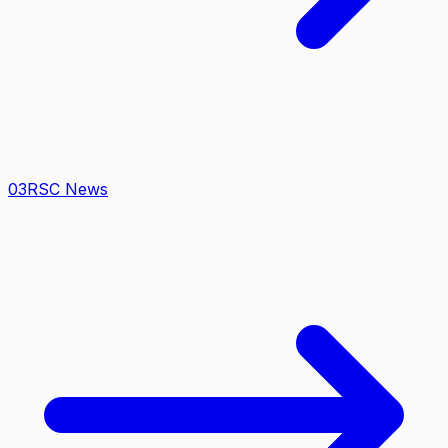
0
3
RSC News