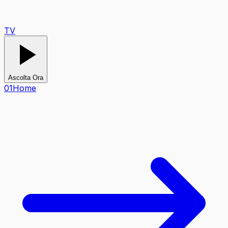
TV
Ascolta Ora
0
1
Home