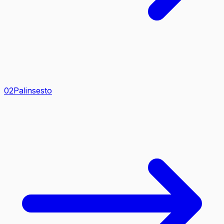
0
2
Palinsesto