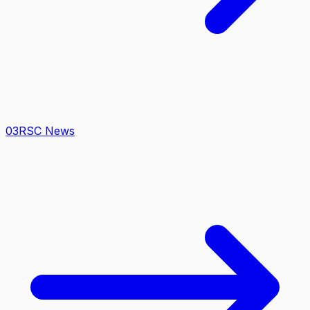
0
3
RSC News