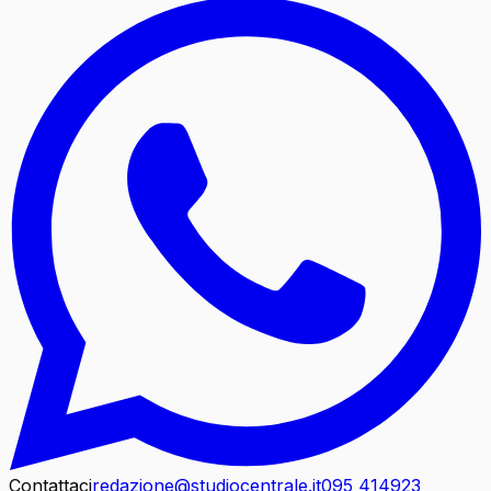
Contattaci
redazione@studiocentrale.it
095 414923