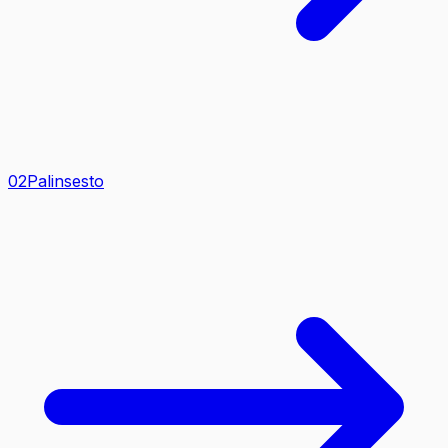
0
2
Palinsesto