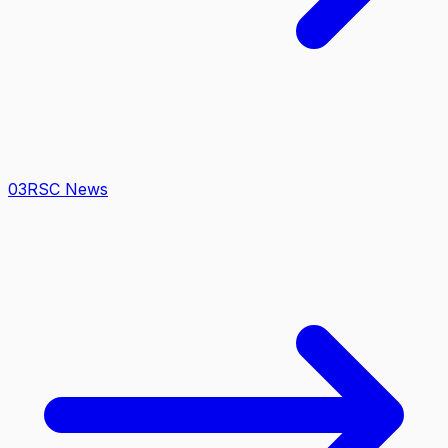
0
3
RSC News