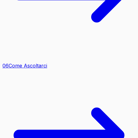
0
6
Come Ascoltarci