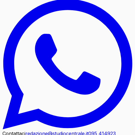
Contattaci
redazione@studiocentrale.it
095 414923