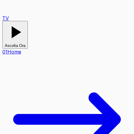
TV
Ascolta Ora
0
1
Home