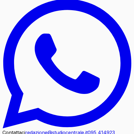
Contattaci
redazione@studiocentrale.it
095 414923