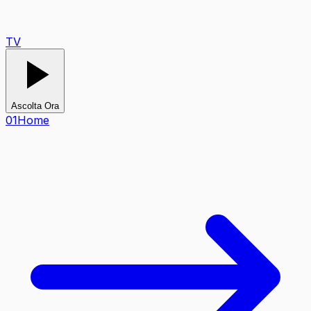
TV
Ascolta Ora
0
1
Home