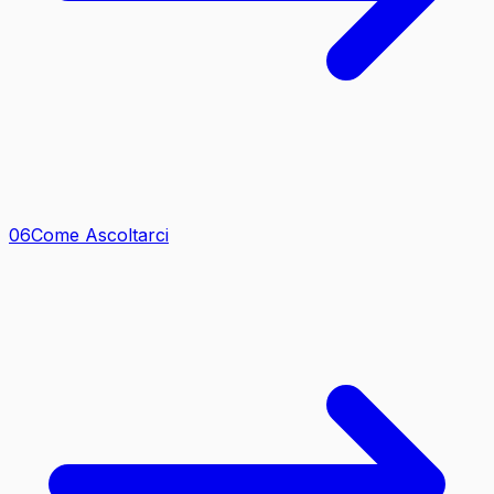
0
6
Come Ascoltarci