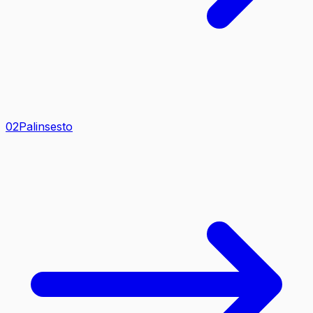
0
2
Palinsesto