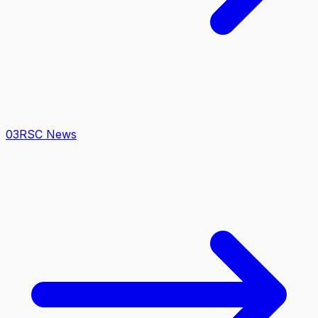
0
3
RSC News