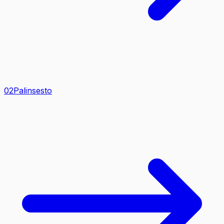
0
2
Palinsesto