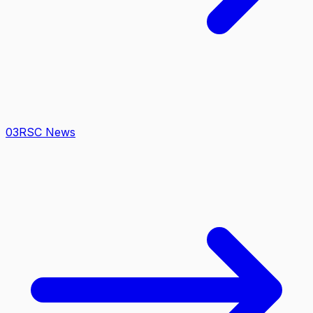
0
3
RSC News