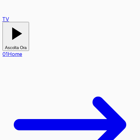
TV
Ascolta Ora
0
1
Home