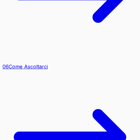
0
6
Come Ascoltarci