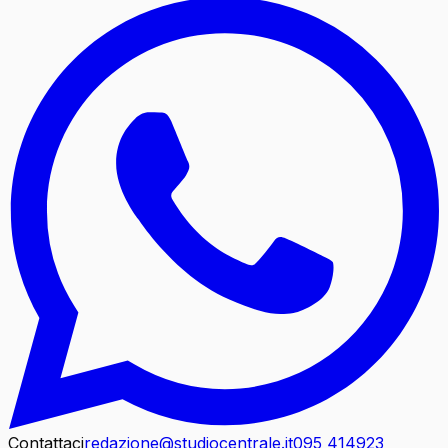
Contattaci
redazione@studiocentrale.it
095 414923