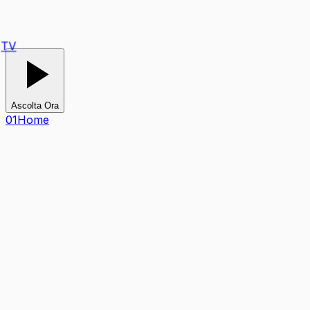
Ascolta Ora
0
1
Home