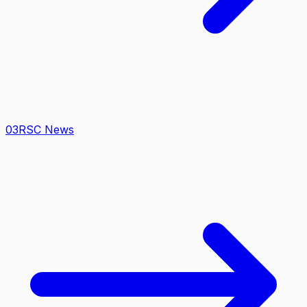
0
3
RSC News