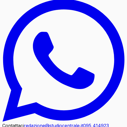
Contattaci
redazione@studiocentrale.it
095 414923