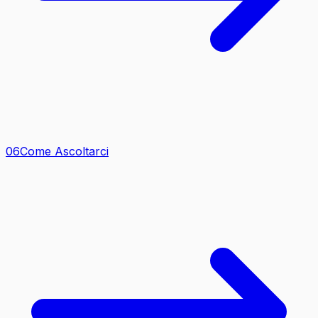
0
6
Come Ascoltarci