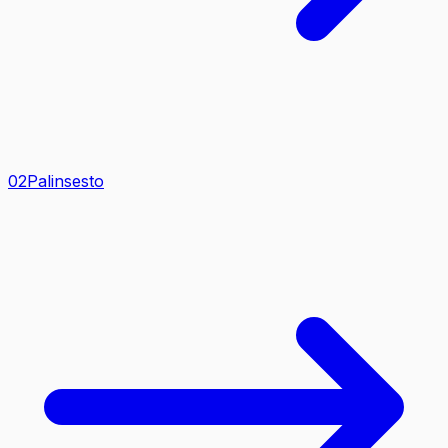
0
2
Palinsesto