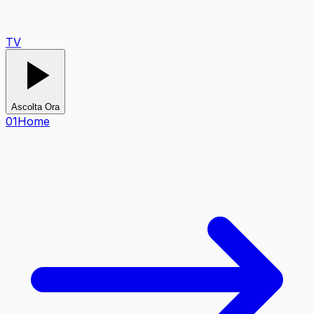
TV
Ascolta Ora
0
1
Home