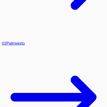
0
2
Palinsesto