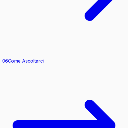
0
6
Come Ascoltarci