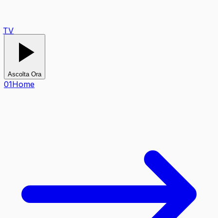
TV
Ascolta Ora
0
1
Home