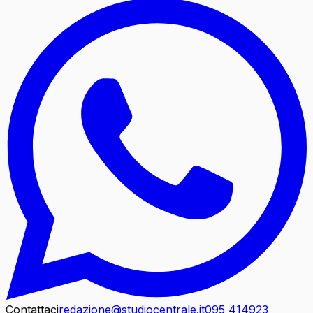
Contattaci
redazione@studiocentrale.it
095 414923