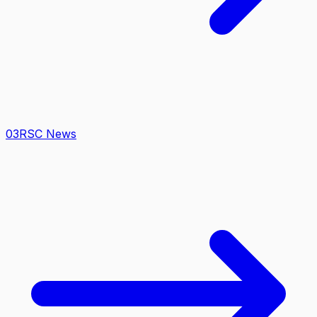
0
3
RSC News