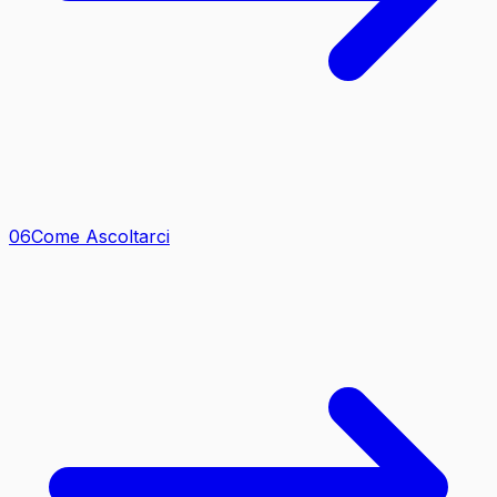
0
6
Come Ascoltarci