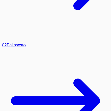
0
2
Palinsesto