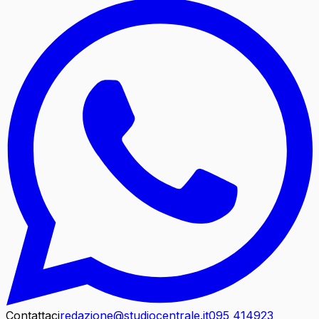
Contattaci
redazione@studiocentrale.it
095 414923