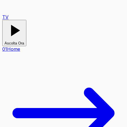
TV
Ascolta Ora
0
1
Home