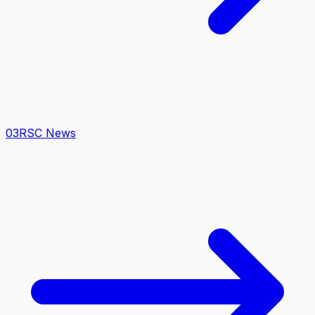
0
3
RSC News