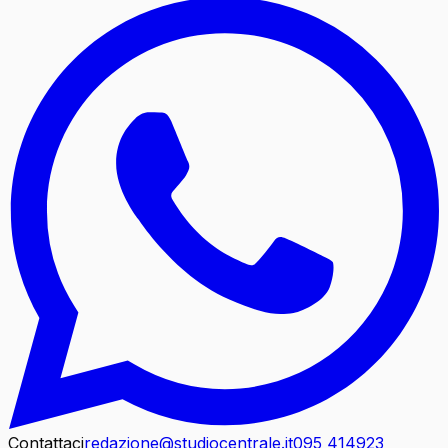
Contattaci
redazione@studiocentrale.it
095 414923