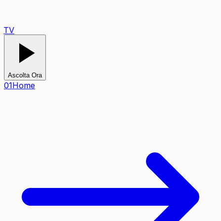
TV
Ascolta Ora
0
1
Home