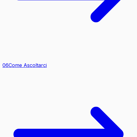
0
6
Come Ascoltarci