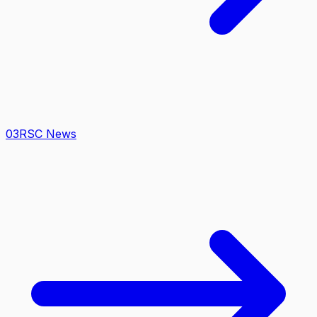
0
3
RSC News