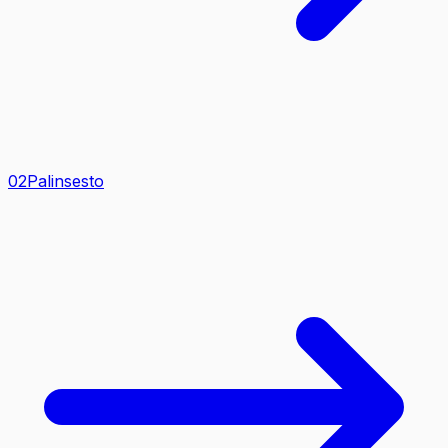
0
2
Palinsesto