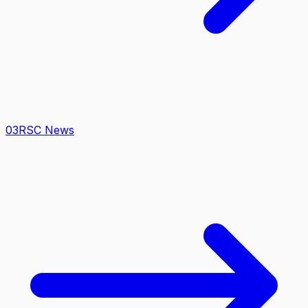
0
3
RSC News