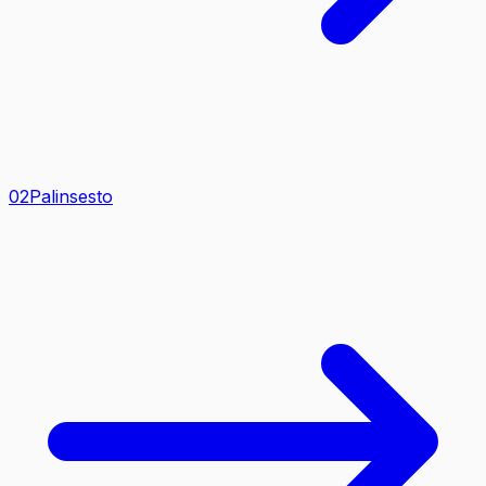
0
2
Palinsesto