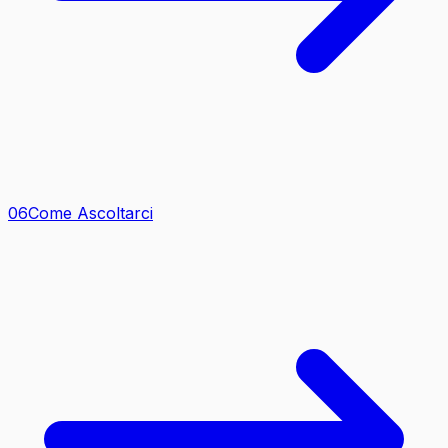
0
6
Come Ascoltarci