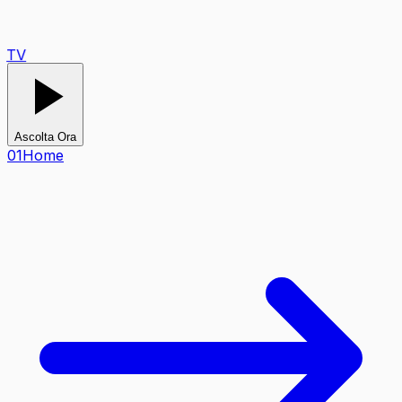
TV
Ascolta Ora
0
1
Home