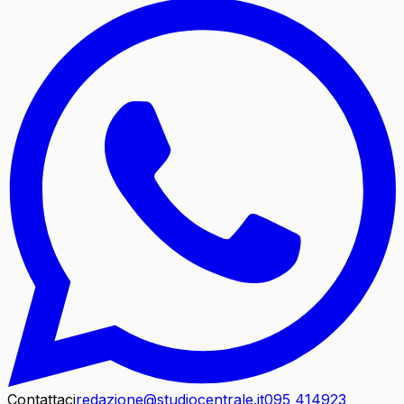
Contattaci
redazione@studiocentrale.it
095 414923