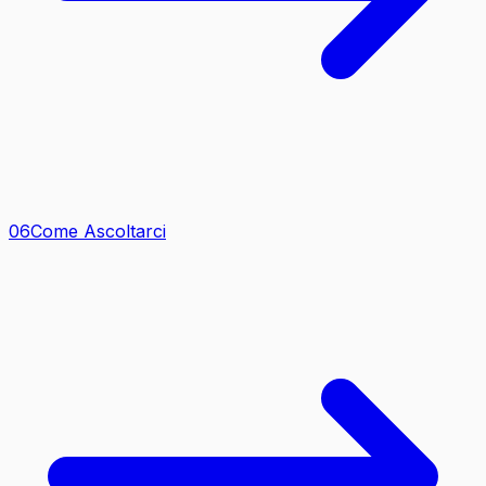
0
6
Come Ascoltarci