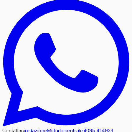
Contattaci
redazione@studiocentrale.it
095 414923