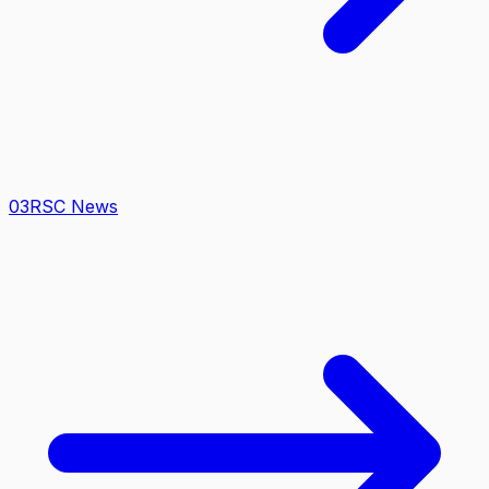
0
3
RSC News