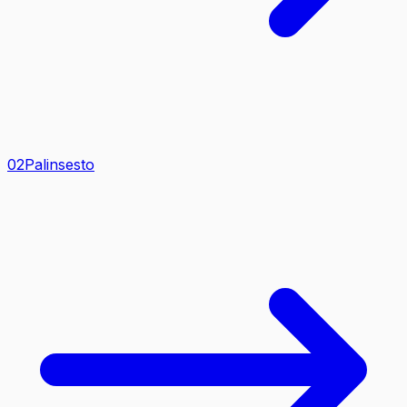
0
2
Palinsesto