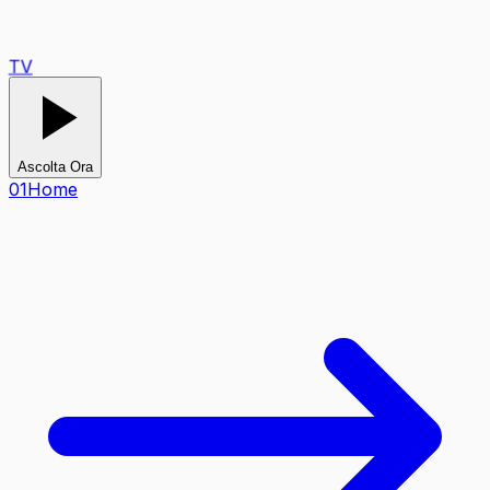
TV
Ascolta Ora
0
1
Home